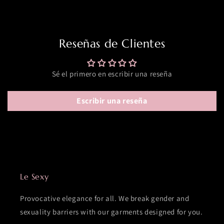
Reseñas de Clientes
Sé el primero en escribir una reseña
Escribir una reseña
Le Sexy
Provocative elegance for all. We break gender and
sexuality barriers with our garments designed for you.